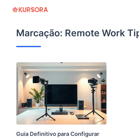
Ir
para
o
Marcação:
Remote Work Ti
conteúdo
Guia Definitivo para Configurar