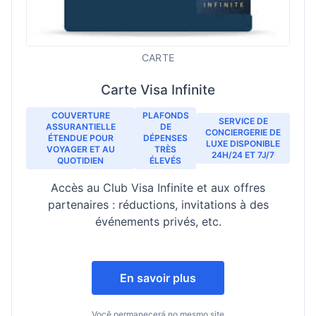
CARTE
Carte Visa Infinite
COUVERTURE
PLAFONDS
SERVICE DE
ASSURANTIELLE
DE
CONCIERGERIE DE
ÉTENDUE POUR
DÉPENSES
LUXE DISPONIBLE
VOYAGER ET AU
TRÈS
24H/24 ET 7J/7
QUOTIDIEN
ÉLEVÉS
Accès au Club Visa Infinite et aux offres
partenaires : réductions, invitations à des
événements privés, etc.
En savoir plus
Você permanecerá no mesmo site