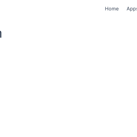
Home
App
η