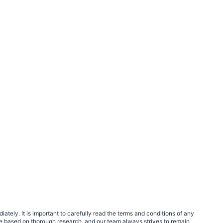
tely. It is important to carefully read the terms and conditions of any
e based on thorough research, and our team always strives to remain