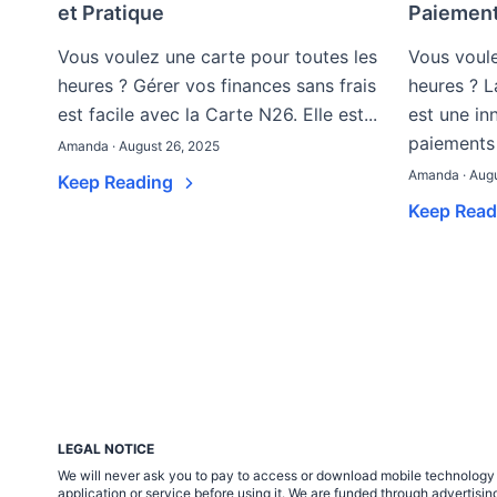
et Pratique
Paiement
Vous voulez une carte pour toutes les
Vous voule
heures ? Gérer vos finances sans frais
heures ? L
est facile avec la Carte N26. Elle est...
est une in
paiements s
Amanda · August 26, 2025
Amanda · Augu
Keep Reading
Keep Rea
LEGAL NOTICE
We will never ask you to pay to access or download mobile technology ap
application or service before using it. We are funded through adverti