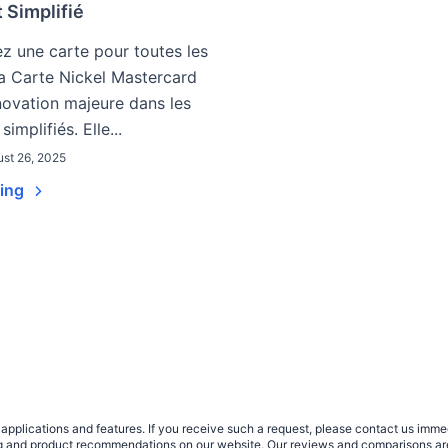
 Simplifié
z une carte pour toutes les
a Carte Nickel Mastercard
novation majeure dans les
implifiés. Elle...
st 26, 2025
ding
plications and features. If you receive such a request, please contact us immedia
sing and product recommendations on our website. Our reviews and comparisons ar