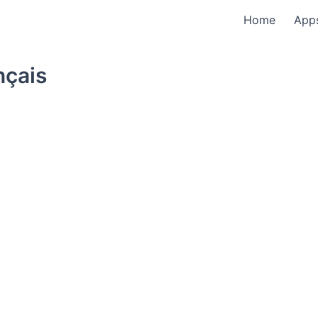
Home
App
nçais