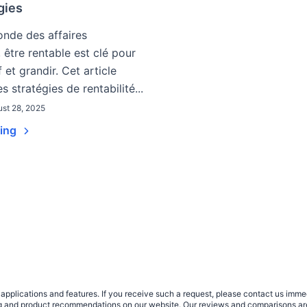
gies
nde des affaires
, être rentable est clé pour
f et grandir. Cet article
 stratégies de rentabilité...
st 28, 2025
ding
plications and features. If you receive such a request, please contact us immedia
sing and product recommendations on our website. Our reviews and comparisons ar