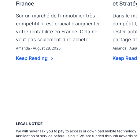
France
et Straté
Sur un marché de l’immobilier très
Dans le mo
compétitif, il est crucial d’augmenter
compétitif
votre rentabilité en France. Cela ne
rester acti
veut pas seulement dire acheter...
partage des
Amanda · August 28, 2025
Amanda · Augu
Keep Reading
Keep Rea
LEGAL NOTICE
We will never ask you to pay to access or download mobile technology ap
application or service before using it. We are funded through adverti