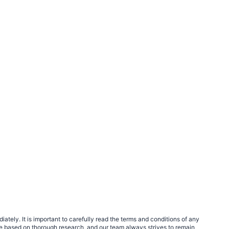
tely. It is important to carefully read the terms and conditions of any
e based on thorough research, and our team always strives to remain